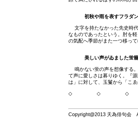
初秋や雨を表すフラダ
文字を持たなかった先史時代
なものであったという。肘を軽
の気配へ季節がまた一つ移って
美しい声がゐました蛍
鳴かない蛍の声を想像する。
て声に愛しさは募りゆく。『源
は」に対して、玉鬘から「こ
◇ ◇ ◇
Copyright@2013 天為俳句会 All