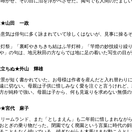
啼かせ、その目に泪を浮かべさせた。掲句でも人間のたましい
に★山田 一政
意気は俳句に多く詠まれていて珍しくはないが、見事に操るそ
灯祭」「裏町やきちきち結はふ竿灯棹」「竿燈の妙技繰り繰り
や」の句は、地元秋田の方ならでは地に足の着いた写生の目が
旅立ちぬ★外山 輝雄
景が短く書かれていた。お母様は作者を産んだと入れ替わりに
遠に切ない。母親は子供に惜しみなく愛を注ぐと言うけれど、
方が純粋で強い。母親は子から、何も見返りを求めない無償の
ゆ★宮代 麻子
リームランド、また「としまえん」も二年前に惜しまれながら
おとぎの乗り物だった。閉園でなく廃園という言葉に時代の斜
ることもなく傾いでいる。傾ぎながらも木馬はまだ動こうとし