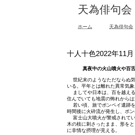
天為俳句会
ホーム
天為俳句会
十人十色2022年11
真夜中の火山噴火や百
世紀末のようなただならぬ気
いる。平年とは離れた異常気象
ましてや日本は、百を越える
住んでいても地震の怖れからは
若い頃、旅でポンペイ遺跡を
時間後に火砕流が発生し、ポン
富士山大噴火が警戒されてい
木の枝に刺さったまま、形をと
に非情な摂理が見える。