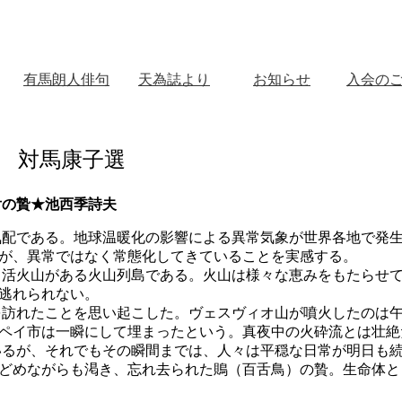
有馬朗人俳句
天為誌より
お知らせ
入会の
月 対馬康子選
舌の贄★池西季詩夫
配である。地球温暖化の影響による異常気象が世界各地で発生
が、異常ではなく常態化してきていることを実感する。
活火山がある火山列島である。火山は様々な恵みをもたらせて
逃れられない。
訪れたことを思い起こした。ヴェスヴィオ山が噴火したのは午
ペイ市は一瞬にして埋まったという。真夜中の火砕流とは壮絶
るが、それでもその瞬間までは、人々は平穏な日常が明日も続
どめながらも渇き、忘れ去られた鵙（百舌鳥）の贄。生命体と