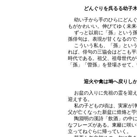
どんぐりを呉るる幼子木
幼い子から手のひらにどんぐ
もがかわいい。伸びてゆく未来
ずっと以前に「孫」という孫
孫俳句は、表現が甘くなるので
こういう私も、「孫」という
れば、俳句の三協会はどこも平
時代である。祖父、祖母世代が
「孫」「曽孫」を登場させて、
迎火や禽は塒へ戻り
お盆の入りに先祖の霊を迎え
迎えする。
私の子どもの頃は、実家が浄
父が亡くなった新盆に焙烙と苧
陶淵明の漢詩「飲酒」の中に
なフレーズがある。東籬に咲い
立ってねぐらに帰っていく。