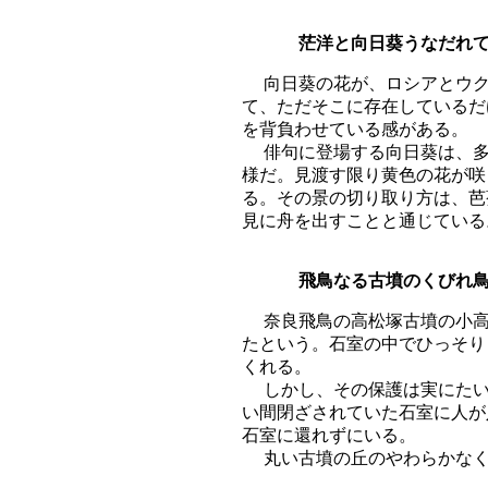
茫洋と向日葵うなだれ
向日葵の花が、ロシアとウク
て、ただそこに存在しているだ
を背負わせている感がある。
俳句に登場する向日葵は、多
様だ。見渡す限り黄色の花が咲
る。その景の切り取り方は、芭
見に舟を出すことと通じている
飛鳥なる古墳のくびれ鳥
奈良飛鳥の高松塚古墳の小高
たという。石室の中でひっそり
くれる。
しかし、その保護は実にたい
い間閉ざされていた石室に人が
石室に還れずにいる。
丸い古墳の丘のやわらかなく