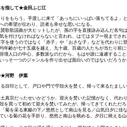
を指して★金田ふじ江
りをもらう。手渡しに来て「あっちにいっぱい落ちてるよ」と
への希望が伝わり、読者も幸せな思いになる。
賛歌歌謡曲が大ヒットしたが、孫の字を直接詠み込んだ名句は
気を付けなければならないと言われ、はてはタブー視までされ
字を使うのではなく「赤子」や「おさな子」などを代わりに登
均年齢が七十五歳を越え、九十歳、百歳の人たちが当たり前に
俳壇人口の中心、多数派なのだから、もはや誰に遠慮すること
いっそ一つのジャンルを作り出せば面白いのではないだろうか
しか★河野 伊葉
る目印として、戸口や門で苧殻火を焚く。帰って来るたましい
土真宗だったせいかどうか、迎火を焚いた記憶がなく、代わり
殻を買って初めて迎火を焚いてみたが、帰ってきてくれただろ
「菊を采る東籬の下／悠然として南山を見る／山気日夕に佳な
ている菊の花を手折り、悠然と南山を眺める。夕日に映える山