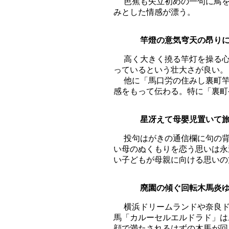
芭蕉も矢立初めの一句に鳥を
みとした情感が漂う。
竿燈の意気穹天の昂り
高く大きく撓る竿灯を操る心
っているという壮大さが良い。
他に「馬口労の住みし裏町竿
感をもって伝わる。特に「裏町
星冴えて母嬰児置いて
投句はがきの通信欄に句の背
い母のぬくもりを恋う思いは永
い子どもが母親に向ける思いの
廃園の傾ぐ回転木馬炎
横浜ドリームランドや奈良ド
馬「カルーセルエルドラド」は
顔で満たされるはずの木馬が回