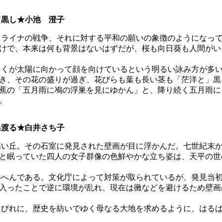
て黒し★小池 澄子
ライナの戦争、それに対する平和の願いの象徴のようになって
けで、本来は何も背景はないはずだが、桜も向日葵も人間がい
くが太陽に向かって顔を向けているという明るい詠み方が多い
き、その花の盛りが過ぎ、花びらも葉も長い茎も「茫洋と」黒
蕉の「五月雨に鳰の浮巣を見にゆかん」と、降り続く五月雨に
。
渡る★白井さち子
い丘。その石室に発見された壁画が目に浮かんだ。七世紀末か
と眠っていた四人の女子群像の色鮮やかな立ち姿は、天平の世
へんである。文化庁によって対策が取られているが、発見当初
入ったことで逆に環境が乱れ、現在は黴などを避けるため壁画
びれに、歴史を紡いでゆく母なる大地を求めるように、はるば