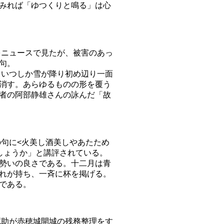
みれば「ゆつくりと鳴る」は心
ニュースで見たが、被害のあっ
句。
いつしか雪が降り初め辺り一面
消す。あらゆるものの形を覆う
者の阿部静雄さんの詠んだ「故
句に<火美し酒美しやあたため
しょうか」と講評されている。
勢いの良さである。十二月は青
れが持ち、一斉に杯を掲げる。
である。
助が赤穂城開城の残務整理をす