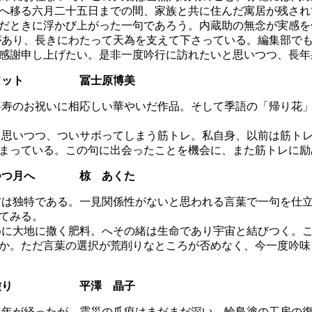
へ移る六月二十五日までの間、家族と共に住んだ寓居が残され
だときに浮かび上がった一句であろう。内蔵助の無念が実感を
あり、長きにわたって天為を支えて下さっている。編集部でも
感謝申し上げたい。是非一度吟行に訪れたいと思いつつ、長年
スクワット 冨士原博美
寿のお祝いに相応しい華やいだ作品。そして季語の「帰り花」
思いつつ、ついサボってしまう筋トレ。私自身、以前は筋トレ
まっている。この句に出会ったことを機会に、また筋トレに励
れつつ月へ 椋 あくた
は独特である。一見関係性がないと思われる言葉で一句を仕立
てみる。
に大地に撒く肥料。へその緒は生命であり宇宙と結びつく。こ
か。ただ言葉の選択が荒削りなところが否めなく、今一度吟味
輪島塗り 平澤 晶子
年が経ったが、震災の爪痕はまだまだ深い。輪島塗の工房の復