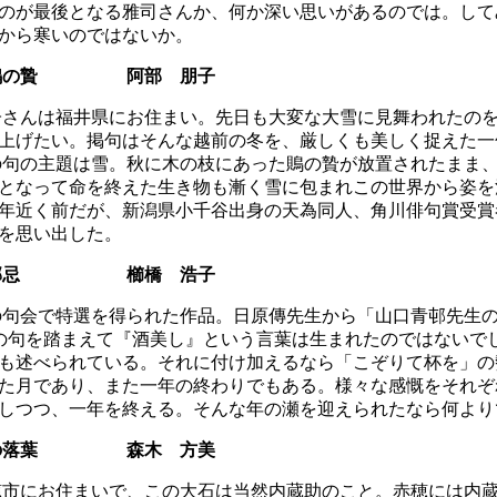
のが最後となる雅司さんか、何か深い思いがあるのでは。して
から寒いのではないか。
で鵙の贄 阿部 朋子
さんは福井県にお住まい。先日も大変な大雪に見舞われたのを
上げたい。掲句はそんな越前の冬を、厳しくも美しく捉えた一
句の主題は雪。秋に木の枝にあった鵙の贄が放置されたまま、
となって命を終えた生き物も漸く雪に包まれこの世界から姿を
年近く前だが、新潟県小千谷出身の天為同人、角川俳句賞受賞
を思い出した。
を青邨忌 櫛橋 浩子
句会で特選を得られた作品。日原傳先生から「山口青邨先生の
の句を踏まえて『酒美し』という言葉は生まれたのではないで
も述べられている。それに付け加えるなら「こぞりて杯を」の
た月であり、また一年の終わりでもある。様々な感慨をそれぞ
しつつ、一年を終える。そんな年の瀬を迎えられたなら何より
寓居の落葉 森木 方美
市にお住まいで、この大石は当然内蔵助のこと。赤穂には内蔵