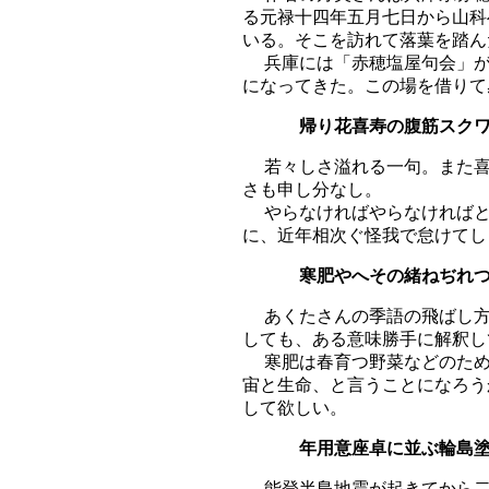
る元禄十四年五月七日から山科
いる。そこを訪れて落葉を踏ん
兵庫には「赤穂塩屋句会」が
になってきた。この場を借りて
帰り花喜寿の腹筋
若々しさ溢れる一句。また喜
さも申し分なし。
やらなければやらなければと
に、近年相次ぐ怪我で怠けてし
寒肥やへその緒ねぢ
あくたさんの季語の飛ばし方
しても、ある意味勝手に解釈し
寒肥は春育つ野菜などのため
宙と生命、と言うことになろう
して欲しい。
年用意座卓に並ぶ
能登半島地震が起きてから二