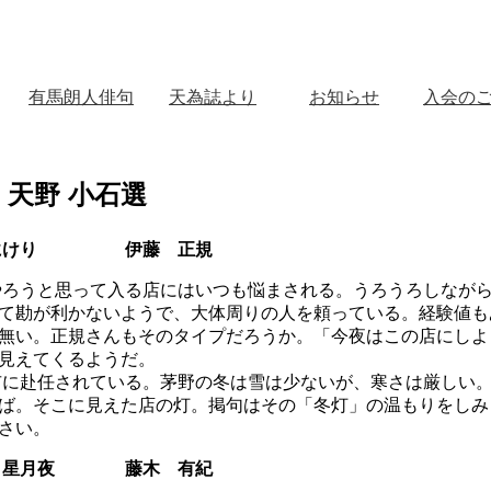
有馬朗人俳句
天為誌より
お知らせ
入会の
 天野 小石選
決めにけり 伊藤 正規
ろうと思って入る店にはいつも悩まされる。うろうろしながら
て勘が利かないようで、大体周りの人を頼っている。経験値も
無い。正規さんもそのタイプだろうか。「今夜はこの店にしよ
見えてくるようだ。
に赴任されている。茅野の冬は雪は少ないが、寒さは厳しい。
ば。そこに見えた店の灯。掲句はその「冬灯」の温もりをしみ
さい。
びく星月夜 藤木 有紀