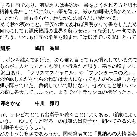
する俳句であり、有紀さんは書家か、書をよくされる方と思わ
精神を集中して紙に向かい筆を運ぶ。厳かな瞬間が描かれてい
ことから、書も柔らかく雅なかなの書を思い浮かべる。
めく秋の夜のこと。平安の世であれば月明かりで書をしたため
何れにしても源氏物語の世界を蘇らせたような美しい一句であ
だろう。いつも俳句の染筆を頼まれては逃げている私にとって
ンや聖誕祭 嶋田 香里
リボンを結んであげた。のら猫と言っても人慣れしているので
あるが、人としてとても優しい行為だと思う。寒さの増すクリ
沢山あり、「クリスマスキャロル」や「フランダースの犬」、
の頃親しんだそれらの物語は大人になっても人の心に優しさを
狸が蹲っていた。負傷していて動けない。せめてもと思いパン
の夜に昇天してしまった。まるでパトラッシュの様だったと、
鳴る寒さかな 中川 雅司
が、テレビなどでも出囃子を聴くことはよくある。噺家により
いう。「ゆつくりと鳴る」のは誰の出囃子か、調べてみるのも
出囃子を使うらしい。
どのような寒さであろうか。同時発表句に「見納めの人情噺冬