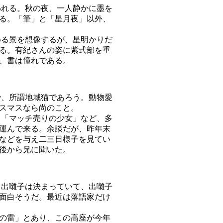
れる。秋の夜、一人静かに墨を
る。「筆」と「星月夜」以外、
る景を想像するが、星明かりだ
る。有紀さんの姿に紫式部を重
、書は憧れである。
、所謂地域猫であろう。動物愛
スマスなら尚のこと。
「マッチ売りの少女」など、多
運んで来る。余談だが、昨年末
などを与え二三日様子を見てい
後から兄に聞いた。
出囃子は決まっていて、出囃子
面白そうだ。最近は落語家だけ
の雷」とあり、この高座が今年