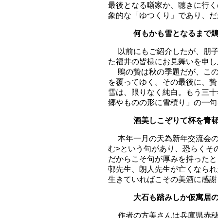
最後となる噺家か、聴きに行く
象的な「ゆつくり」であり、だ
何もかも雪となるま
以前にもご紹介したが、朋子
た福井の皆様にお見舞いを申し
鵙の贄は秋の季題だが、この
を覆ってゆく。その最後に、贄
雪は、限りなく純白。もう三十
郷やものの形に雪積り」の一句
酒美しこぞりて杯
本年一月の天為新年交流会の
む>という句があり、恐らくそ
だからこそ句が厚みを持ったと
邨先生、朗人先生が亡くなられ
生きていればこその美酒に感謝
大石も踏みしか仮
作者の方美さんは兵庫県赤穂