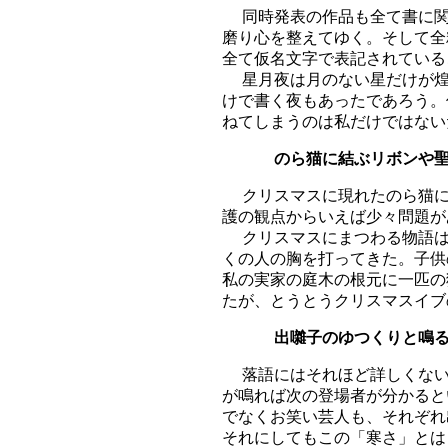
同時発表の作品も全て書に関
磨り心を整えてゆく。そして全
全て仮名文字で表記されている
星月夜は月のない星だけが煌
けで書く夜もあったであろう。
ねてしまうのは私だけではない
のら猫に結ぶリボ
クリスマスに現れたのら猫に
護の観点からいえば少々問題が
クリスマスにまつわる物語は
くの人の胸を打ってきた。子供
私の実家の庭木の根元に一匹の
たが、とうとうクリスマスイブ
出囃子のゆつくりと
落語にはそれほど詳しくない
が鳴れば次の登場者が分かると
でなくお笑い芸人も、それぞれ
それにしてもこの「寒さ」とは