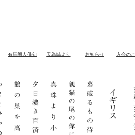
有馬朗人俳句
天為誌より
お知らせ
入会の