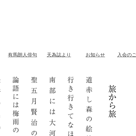
有馬朗人俳句
天為誌より
お知らせ
入会の