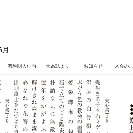
6月
有馬朗人俳句
天為誌より
お知らせ
入会の