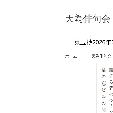
天為俳句会
蒐玉抄2026
年
ホーム
天為俳句会