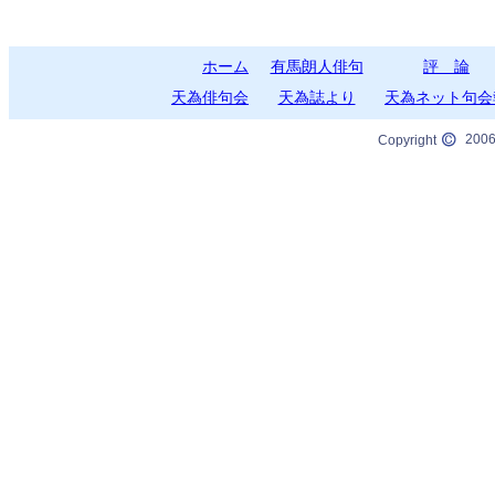
ホーム
有馬朗人俳句
評 論
天為俳句会
天為誌より
天為ネット句会
2006
Copyright